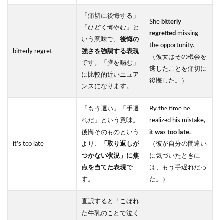
「痛切に後悔する」
She
bitterly
「ひどく悔やむ」と
regretted
missing
いう意味で、
後悔の
the opportunity.
bitterly regret
強さを強調する表現
（彼女はその機会を
です。「臍を噛む」
逃したことを痛切に
に比較的近いニュア
後悔した。）
ンスになります。
「もう遅い」「手遅
By the time he
れだ」という意味。
realized his mistake,
後悔そのものという
it was too late.
it’s too late
より、
「取り返しが
（彼が自分の間違い
つかない状況」に焦
に気づいたときに
点を当てた表現
で
は、もう手遅れだっ
す。
た。）
直訳すると「こぼれ
た牛乳のことで泣く