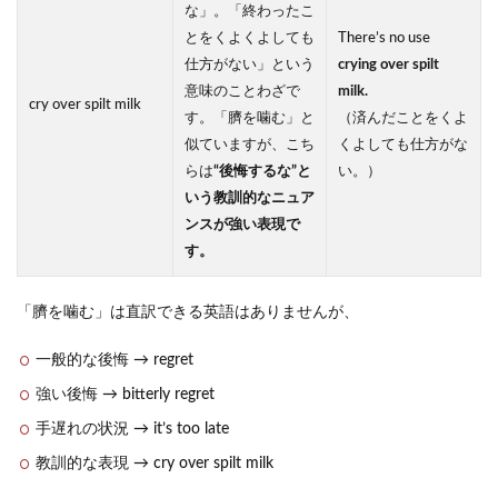
な」。「終わったこ
とをくよくよしても
There’s no use
仕方がない」という
crying over spilt
意味のことわざで
milk.
cry over spilt milk
す。「臍を噛む」と
（済んだことをくよ
似ていますが、こち
くよしても仕方がな
らは
“後悔するな”と
い。）
いう教訓的なニュア
ンスが強い表現で
す。
「臍を噛む」は直訳できる英語はありませんが、
一般的な後悔 → regret
強い後悔 → bitterly regret
手遅れの状況 → it’s too late
教訓的な表現 → cry over spilt milk