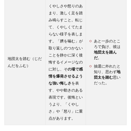
くやしさや怒りのあ
まり、激しく足を踏
み鳴らすこと。転じ
て、くやしくてたま
らない様子を表しま
す。「臍を噛む」が
あと一歩のとこ
ろで負け、彼は
取り返しのつかない
地団太を踏ん
ことを静かに深く後
だ
。
地団太を踏む（じだ
悔するイメージなの
んだをふむ）
抽選に外れたと
に対し、そ
の場で感
知り、思わず
地
情を爆発させるよう
団太を踏む
思い
だった。
な強い悔しさ
を表
す、やや動きのある
表現です。後悔とい
うより、「くやし
さ」や「怒り」に重
点があります。