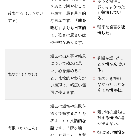
もっと勉強して
をあとで悔やむこと
おけばよかった
と
後悔してい
後悔する（こうかい
を表す、最も基本的
る
。
する）
な言葉です。
「臍を
軽率な発言を
後
噛む」よりも日常的
悔した
。
で、強さの度合いは
やや幅があります。
過去の出来事や結果
判断を誤ったこ
について残念に思
とを
悔やんでい
る
。
い、心を痛めるこ
悔やむ（くやむ）
と。比較的やわらか
あのとき挑戦し
なかったことを
い表現で、幅広い場
今でも
悔やむ
。
面に使えます。
過去の過ちや失敗を
若い頃の過ちに
深く後悔することを
対する
悔恨
の念
表す、やや文
語的な
が消えない。
悔恨（かいこん）
語
です。「臍を噛
彼は深い
悔恨
を
む」と同じく、
文章