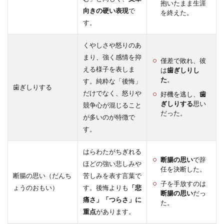
抱いたまま生涯
向きの硬い表現
で
を終えた。
す。
くやしさや怒りのあ
まり、強く感情を抑
僅差で敗れ、彼
える様子を表しま
は
歯ぎしりし
た
。
す。純粋な「後悔」
歯ぎしりする
だけでなく、怒りや
好機を逃し、
歯
ぎしりする
思い
競争心が混じること
だった。
が多いのが特徴で
す。
はらわたがちぎれる
断腸の思い
で辞
ほどの強い悲しみや
任を決断した。
断腸の思い（だんち
苦しみを表す言葉で
子を手放すのは
ょうのおもい）
す。後悔よりも
「悲
断腸の思い
だっ
痛さ」「つらさ」に
た。
重点
があります。