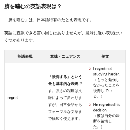
臍を噛むの英語表現は？
「臍を噛む」は、日本語特有のたとえ表現です。
英語に直訳できる言い回しはありませんが、意味に近い表現はい
くつかあります。
英語表現
意味・ニュアンス
例文
I
regret
not
studying harder.
「後悔する」という
（もっと勉強し
最も基本的な表現
で
なかったことを
す。強さの程度は文
後悔してい
る。）
regret
脈によって変わりま
すが、日常会話から
He
regretted
his
decision.
フォーマルな文章ま
（彼は自分の決
で幅広く使えます。
断を後悔し
た。）