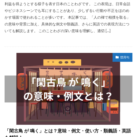
利益を得ようとする様子を表す日本のことわざです。 この表現は、日常会話
やビジネスシーンでも耳にすることがあり、少しずるい行動や不正をほのめ
かす場面で使われることが多いです。 本記事では、「人の褌で相撲を取る」
の意味や背景に加え、具体的な例文や類義語、さらに英語での表現方法につ
いても解説します。 このことわざの深い意味を理解し、適切 […]
慣用句
「閑古鳥 が 鳴く」とは？意味・例文・使い方・類義語・英語