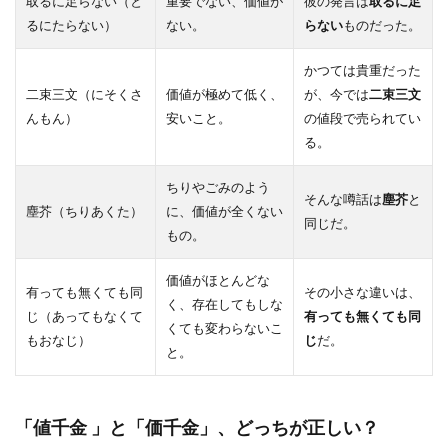
取るに足らない（と
重要でない、価値が
彼の発言は
取るに足
るにたらない）
ない。
らない
ものだった。
かつては貴重だった
二束三文（にそくさ
価値が極めて低く、
が、今では
二束三文
んもん）
安いこと。
の値段で売られてい
る。
ちりやごみのよう
そんな噂話は
塵芥
と
塵芥（ちりあくた）
に、価値が全くない
同じだ。
もの。
価値がほとんどな
有っても無くても同
その小さな違いは、
く、存在してもしな
じ（あってもなくて
有っても無くても同
くても変わらないこ
もおなじ）
じ
だ。
と。
「値千金 」と「価千金」、どっちが正しい？