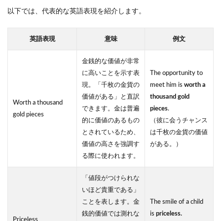
以下では、代表的な英語表現を紹介します。
英語表現
意味
例文
金銭的な価値が非常
に高いことを示す表
The opportunity to
現。「千枚の金貨の
meet him is
worth a
価値がある」と直訳
thousand gold
Worth a thousand
できます。金は普遍
pieces
.
gold pieces
的に価値のあるもの
（彼に会うチャンス
とされているため、
は千枚の金貨の価値
価値の高さを強調す
がある。）
る際に使われます。
「値段がつけられな
いほど貴重である」
ことを表します。金
The smile of a child
銭的価値では測れな
is
priceless.
Priceless