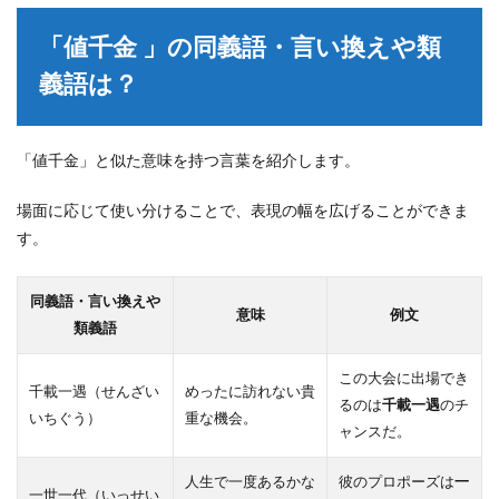
「値千金 」の同義語・言い換えや類
義語は？
「値千金」と似た意味を持つ言葉を紹介します。
場面に応じて使い分けることで、表現の幅を広げることができま
す。
同義語・言い換えや
意味
例文
類義語
この大会に出場でき
千載一遇（せんざい
めったに訪れない貴
るのは
千載一遇
のチ
いちぐう）
重な機会。
ャンスだ。
人生で一度あるかな
彼のプロポーズは
一
一世一代（いっせい