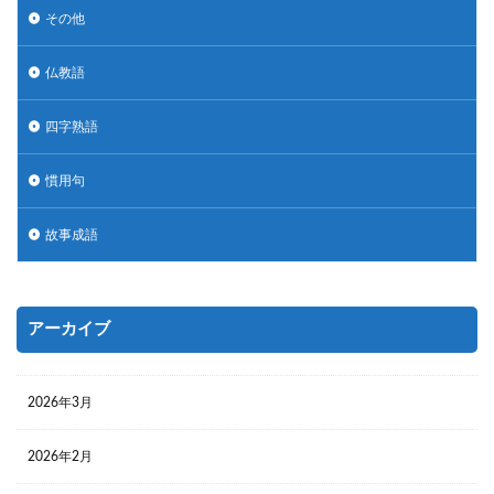
その他
仏教語
四字熟語
慣用句
故事成語
アーカイブ
2026年3月
2026年2月