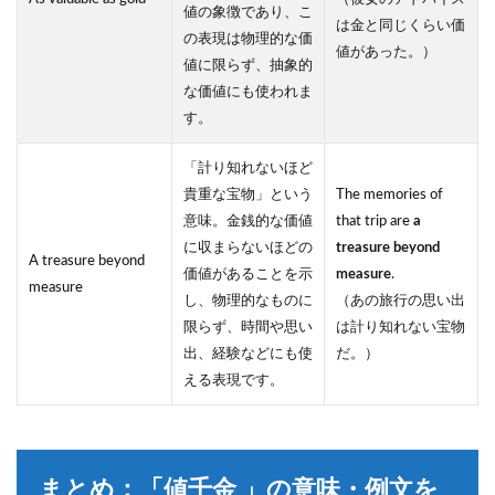
値の象徴であり、こ
は金と同じくらい価
の表現は物理的な価
値があった。）
値に限らず、抽象的
な価値にも使われま
す。
「計り知れないほど
貴重な宝物」という
The memories of
意味。金銭的な価値
that trip are
a
に収まらないほどの
treasure beyond
A treasure beyond
価値があることを示
measure
.
measure
し、物理的なものに
（あの旅行の思い出
限らず、時間や思い
は計り知れない宝物
出、経験などにも使
だ。）
える表現です。
まとめ：「値千金 」の意味・例文を