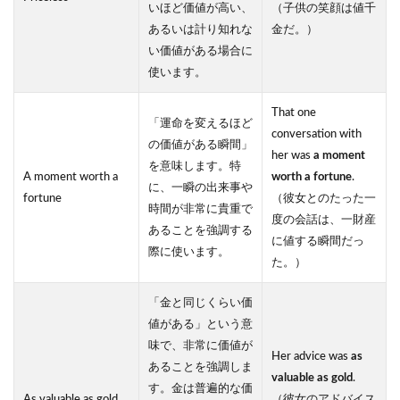
いほど価値が高い、
（子供の笑顔は値千
あるいは計り知れな
金だ。）
い価値がある場合に
使います。
That one
「運命を変えるほど
conversation with
の価値がある瞬間」
her was
a moment
を意味します。特
A moment worth a
worth a fortune
.
に、一瞬の出来事や
fortune
（彼女とのたった一
時間が非常に貴重で
度の会話は、一財産
あることを強調する
に値する瞬間だっ
際に使います。
た。）
「金と同じくらい価
値がある」という意
味で、非常に価値が
Her advice was
as
あることを強調しま
valuable as gold
.
す。金は普遍的な価
As valuable as gold
（彼女のアドバイス