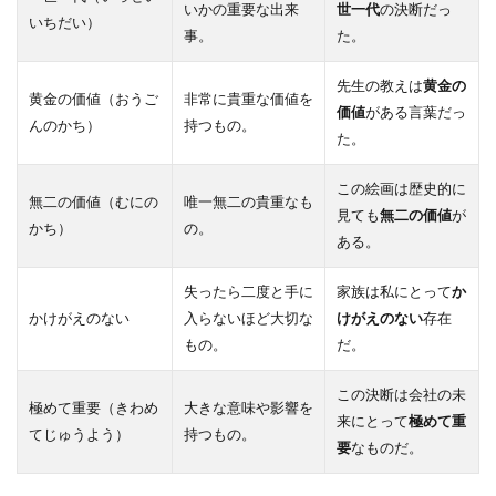
いかの重要な出来
世一代
の決断だっ
いちだい）
事。
た。
先生の教えは
黄金の
黄金の価値（おうご
非常に貴重な価値を
価値
がある言葉だっ
んのかち）
持つもの。
た。
この絵画は歴史的に
無二の価値（むにの
唯一無二の貴重なも
見ても
無二の価値
が
かち）
の。
ある。
失ったら二度と手に
家族は私にとって
か
かけがえのない
入らないほど大切な
けがえのない
存在
もの。
だ。
この決断は会社の未
極めて重要（きわめ
大きな意味や影響を
来にとって
極めて重
てじゅうよう）
持つもの。
要
なものだ。