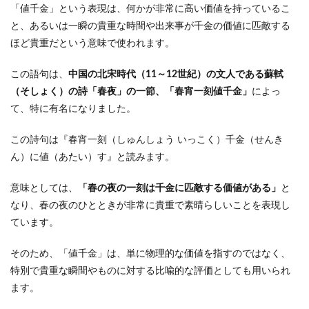
「値千金」という表現は、何かが非常に高い価値を持っているこ
と、あるいは一瞬の貴重な時間や出来事が千金の価値に匹敵する
ほど貴重だという意味で使われます。
この語句は、
中国の北宋時代（11～12世紀）の文人である蘇軾
（そしょく）の詩「春夜」の一節、
「春宵一刻値千金」
によっ
て、特に有名になりました。
この詩句は『春宵一刻（しゅんしょう いっこく）千金（せんき
ん）に値（あたい）す』と読みます。
意味としては、
「春の夜の一刻は千金に匹敵する価値がある」
と
なり、春の夜のひとときが非常に貴重で素晴らしいことを表現し
ています。
そのため、「値千金」は、単に物理的な価値を指すのではなく、
特別で貴重な瞬間やものに対する比喩的な評価としても用いられ
ます。